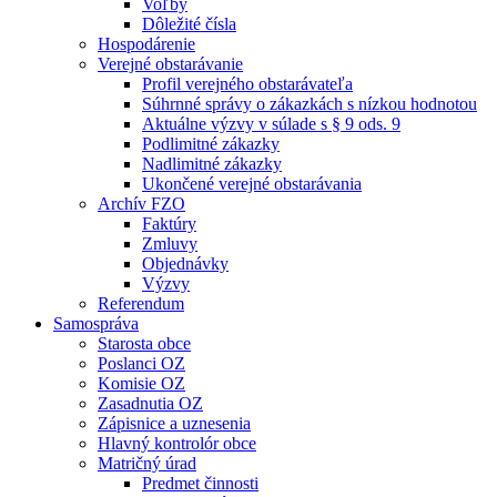
Voľby
Dôležité čísla
Hospodárenie
Verejné obstarávanie
Profil verejného obstarávateľa
Súhrnné správy o zákazkách s nízkou hodnotou
Aktuálne výzvy v súlade s § 9 ods. 9
Podlimitné zákazky
Nadlimitné zákazky
Ukončené verejné obstarávania
Archív FZO
Faktúry
Zmluvy
Objednávky
Výzvy
Referendum
Samospráva
Starosta obce
Poslanci OZ
Komisie OZ
Zasadnutia OZ
Zápisnice a uznesenia
Hlavný kontrolór obce
Matričný úrad
Predmet činnosti