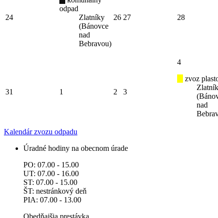
odpad
24
Zlatníky
26
27
28
(Bánovce
nad
Bebravou)
4
zvoz plast
Zlatní
31
1
2
3
(Báno
nad
Bebra
Kalendár zvozu odpadu
Úradné hodiny na obecnom úrade
PO: 07.00 - 15.00
UT: 07.00 - 16.00
ST: 07.00 - 15.00
ŠT: nestránkový deň
PIA: 07.00 - 13.00
Obedňajšia prestávka