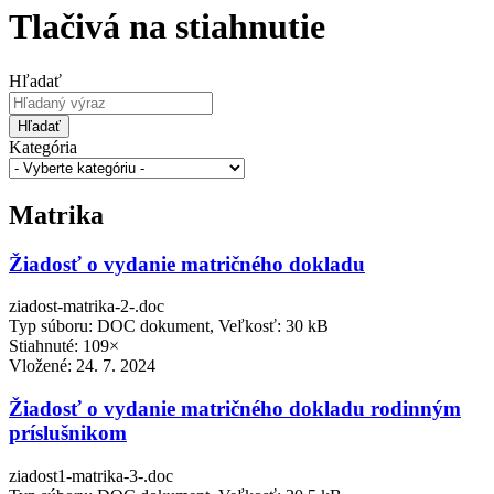
Tlačivá na stiahnutie
Hľadať
Hľadať
Kategória
Matrika
Žiadosť o vydanie matričného dokladu
ziadost-matrika-2-.doc
Typ súboru: DOC dokument, Veľkosť: 30 kB
Stiahnuté: 109×
Vložené:
24. 7. 2024
Žiadosť o vydanie matričného dokladu rodinným
príslušnikom
ziadost1-matrika-3-.doc