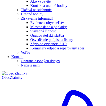
Ako vybavíte
Kontakt a úradné hodiny
Tlačivá na stiahnutie
Úradné hodiny
Získavanie informácií
Evidencia obyvateľstva
Miestne dane a poplatky
Stavebná činnosť
Opatrovateľská služba
Osvedčenie podpisu a listiny
Zápis do evidencie SHR
Komunály odpad a separovaný zber
Voľby
Kontakt
Ochrana osobných údajov
Napíšte nám
Obec
Zlatníky