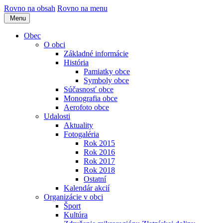
Rovno na obsah
Rovno na menu
Menu
Obec
O obci
Základné informácie
História
Pamiatky obce
Symboly obce
Súčasnosť obce
Monografia obce
Aerofoto obce
Udalosti
Aktuality
Fotogaléria
Rok 2015
Rok 2016
Rok 2017
Rok 2018
Ostatní
Kalendár akcií
Organizácie v obci
Šport
Kultúra