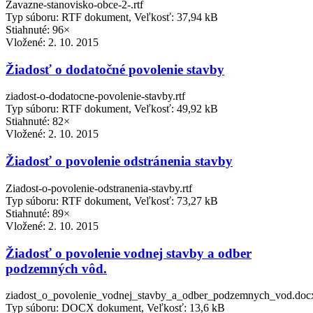
Zavazne-stanovisko-obce-2-.rtf
Typ súboru: RTF dokument, Veľkosť: 37,94 kB
Stiahnuté: 96×
Vložené:
2. 10. 2015
Žiadosť o dodatočné povolenie stavby
ziadost-o-dodatocne-povolenie-stavby.rtf
Typ súboru: RTF dokument, Veľkosť: 49,92 kB
Stiahnuté: 82×
Vložené:
2. 10. 2015
Žiadosť o povolenie odstránenia stavby
Ziadost-o-povolenie-odstranenia-stavby.rtf
Typ súboru: RTF dokument, Veľkosť: 73,27 kB
Stiahnuté: 89×
Vložené:
2. 10. 2015
Žiadosť o povolenie vodnej stavby a odber
podzemných vôd.
ziadost_o_povolenie_vodnej_stavby_a_odber_podzemnych_vod.doc
Typ súboru: DOCX dokument, Veľkosť: 13,6 kB