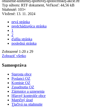
ohlasenie-kluturnej-sportovej-spolocenskej-akcie.rtf
Typ súboru: RTF dokument, Veľkosť: 44,56 kB
Stiahnuté: 103×
Vložené:
13. 11. 2024
prvá stránka
predchádzajúca stránka
1
2
ďalšia stránka
posledná stránka
Zobrazené
1
-
20
z 29
Zobraziť všetko
Samospráva
Starosta obce
Poslanci OZ
Komisie OZ
Zasadnutia OZ
Zápisnice a uznesenia
Hlavný kontrolór obce
Matričný úrad
Tlačivá na stiahnutie