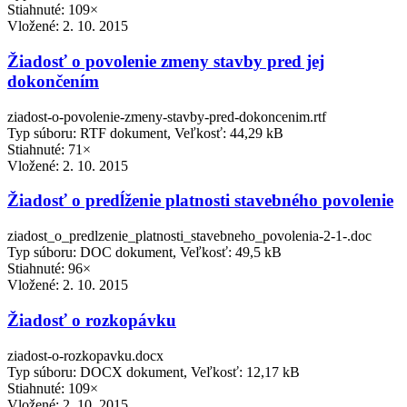
Stiahnuté: 109×
Vložené:
2. 10. 2015
Žiadosť o povolenie zmeny stavby pred jej
dokončením
ziadost-o-povolenie-zmeny-stavby-pred-dokoncenim.rtf
Typ súboru: RTF dokument, Veľkosť: 44,29 kB
Stiahnuté: 71×
Vložené:
2. 10. 2015
Žiadosť o predĺženie platnosti stavebného povolenie
ziadost_o_predlzenie_platnosti_stavebneho_povolenia-2-1-.doc
Typ súboru: DOC dokument, Veľkosť: 49,5 kB
Stiahnuté: 96×
Vložené:
2. 10. 2015
Žiadosť o rozkopávku
ziadost-o-rozkopavku.docx
Typ súboru: DOCX dokument, Veľkosť: 12,17 kB
Stiahnuté: 109×
Vložené:
2. 10. 2015