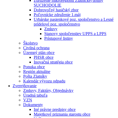
Združenie mikroregiónu Zlatníckej doliny
SUCHODOLIE
Dobrovoľný hasičský zbor
Poľovnícke združenie 1.máj
Urbárske pasienkové poz. spoločenstvo a Lesné
prídelové poz. spoločenstvo
Zmluvy
Stanovy spoločenstiev UPPS a LPPS
Prístupové listiny
Školstvo
Civilná ochrana
Územný plán obce
PHSR obce
Inovačná stratégia obce
Ponuka obce
Región aktuálne
Pošta Zlatníky
Kalendár vývozu odpadu
Zverejňovanie
Zmluvy, Faktúry, Objednávky
Úradná tabuľa
VZN
Dokumenty
Iné právne predpisy obce
Majetkové priznania starostu obce