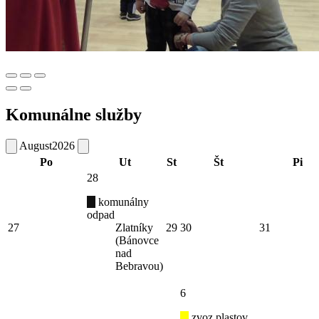
Komunálne služby
August
2026
Po
Ut
St
Št
Pi
28
komunálny
odpad
27
Zlatníky
29
30
31
(Bánovce
nad
Bebravou)
6
zvoz plastov