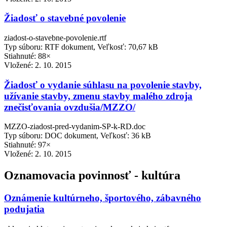
Žiadosť o stavebné povolenie
ziadost-o-stavebne-povolenie.rtf
Typ súboru: RTF dokument, Veľkosť: 70,67 kB
Stiahnuté: 88×
Vložené:
2. 10. 2015
Žiadosť o vydanie súhlasu na povolenie stavby,
užívanie stavby, zmenu stavby malého zdroja
znečisťovania ovzdušia/MZZO/
MZZO-ziadost-pred-vydanim-SP-k-RD.doc
Typ súboru: DOC dokument, Veľkosť: 36 kB
Stiahnuté: 97×
Vložené:
2. 10. 2015
Oznamovacia povinnosť - kultúra
Oznámenie kultúrneho, športového, zábavného
podujatia