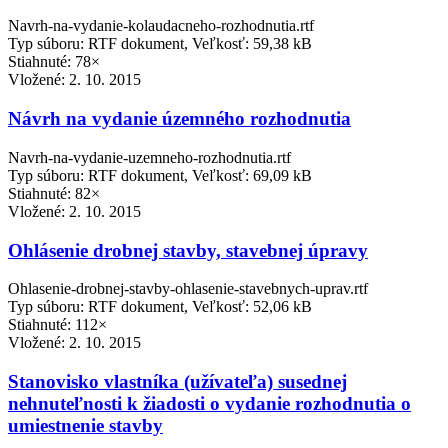
Navrh-na-vydanie-kolaudacneho-rozhodnutia.rtf
Typ súboru: RTF dokument, Veľkosť: 59,38 kB
Stiahnuté: 78×
Vložené:
2. 10. 2015
Návrh na vydanie územného rozhodnutia
Navrh-na-vydanie-uzemneho-rozhodnutia.rtf
Typ súboru: RTF dokument, Veľkosť: 69,09 kB
Stiahnuté: 82×
Vložené:
2. 10. 2015
Ohlásenie drobnej stavby, stavebnej úpravy
Ohlasenie-drobnej-stavby-ohlasenie-stavebnych-uprav.rtf
Typ súboru: RTF dokument, Veľkosť: 52,06 kB
Stiahnuté: 112×
Vložené:
2. 10. 2015
Stanovisko vlastníka (užívateľa) susednej
nehnuteľnosti k žiadosti o vydanie rozhodnutia o
umiestnenie stavby