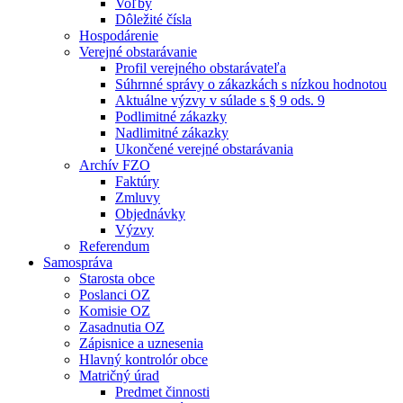
Voľby
Dôležité čísla
Hospodárenie
Verejné obstarávanie
Profil verejného obstarávateľa
Súhrnné správy o zákazkách s nízkou hodnotou
Aktuálne výzvy v súlade s § 9 ods. 9
Podlimitné zákazky
Nadlimitné zákazky
Ukončené verejné obstarávania
Archív FZO
Faktúry
Zmluvy
Objednávky
Výzvy
Referendum
Samospráva
Starosta obce
Poslanci OZ
Komisie OZ
Zasadnutia OZ
Zápisnice a uznesenia
Hlavný kontrolór obce
Matričný úrad
Predmet činnosti