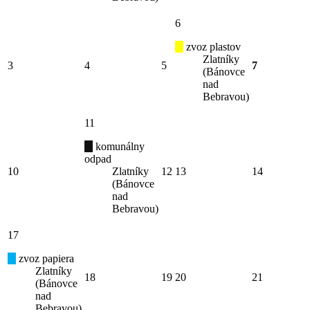
6
zvoz plastov
Zlatníky
3
4
5
7
(Bánovce
nad
Bebravou)
11
komunálny
odpad
10
Zlatníky
12
13
14
(Bánovce
nad
Bebravou)
17
zvoz papiera
Zlatníky
18
19
20
21
(Bánovce
nad
Bebravou)