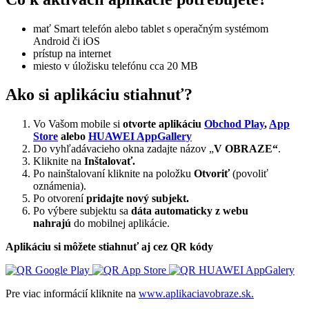
mať Smart telefón alebo tablet s operačným systémom
Android či iOS
prístup na internet
miesto v úložisku telefónu cca 20 MB
Ako si aplikáciu stiahnuť?
Vo Vašom mobile si
otvorte aplikáciu
Obchod Play
,
App
Store
alebo
HUAWEI AppGallery
Do vyhľadávacieho okna zadajte názov „
V OBRAZE“
.
Kliknite na
Inštalovať.
Po nainštalovaní kliknite na položku
Otvoriť
(povoliť
oznámenia).
Po otvorení
pridajte nový subjekt.
Po výbere subjektu sa
dáta automaticky z webu
nahrajú
do mobilnej aplikácie.
Aplikáciu si môžete stiahnuť aj cez QR kódy
Pre viac informácií kliknite na
www.aplikaciavobraze.sk.