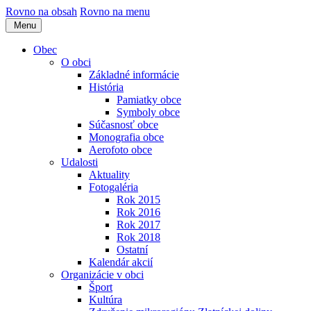
Rovno na obsah
Rovno na menu
Menu
Obec
O obci
Základné informácie
História
Pamiatky obce
Symboly obce
Súčasnosť obce
Monografia obce
Aerofoto obce
Udalosti
Aktuality
Fotogaléria
Rok 2015
Rok 2016
Rok 2017
Rok 2018
Ostatní
Kalendár akcií
Organizácie v obci
Šport
Kultúra