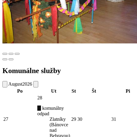
Komunálne služby
August
2026
Po
Ut
St
Št
Pi
28
komunálny
odpad
27
Zlatníky
29
30
31
(Bánovce
nad
Bebravou)