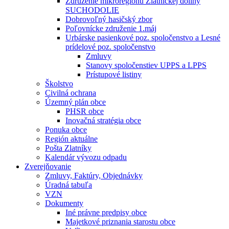
Združenie mikroregiónu Zlatníckej doliny
SUCHODOLIE
Dobrovoľný hasičský zbor
Poľovnícke združenie 1.máj
Urbárske pasienkové poz. spoločenstvo a Lesné
prídelové poz. spoločenstvo
Zmluvy
Stanovy spoločenstiev UPPS a LPPS
Prístupové listiny
Školstvo
Civilná ochrana
Územný plán obce
PHSR obce
Inovačná stratégia obce
Ponuka obce
Región aktuálne
Pošta Zlatníky
Kalendár vývozu odpadu
Zverejňovanie
Zmluvy, Faktúry, Objednávky
Úradná tabuľa
VZN
Dokumenty
Iné právne predpisy obce
Majetkové priznania starostu obce