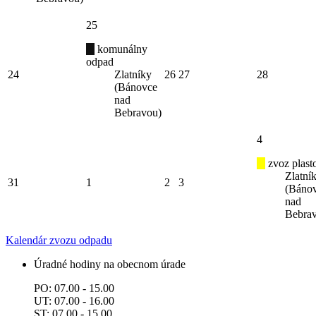
25
komunálny
odpad
24
Zlatníky
26
27
28
(Bánovce
nad
Bebravou)
4
zvoz plast
Zlatní
31
1
2
3
(Báno
nad
Bebra
Kalendár zvozu odpadu
Úradné hodiny na obecnom úrade
PO: 07.00 - 15.00
UT: 07.00 - 16.00
ST: 07.00 - 15.00