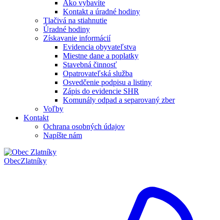
Ako vybavíte
Kontakt a úradné hodiny
Tlačivá na stiahnutie
Úradné hodiny
Získavanie informácií
Evidencia obyvateľstva
Miestne dane a poplatky
Stavebná činnosť
Opatrovateľská služba
Osvedčenie podpisu a listiny
Zápis do evidencie SHR
Komunály odpad a separovaný zber
Voľby
Kontakt
Ochrana osobných údajov
Napíšte nám
Obec
Zlatníky