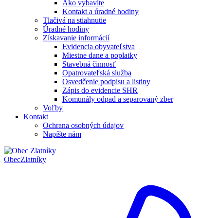
Ako vybavíte
Kontakt a úradné hodiny
Tlačivá na stiahnutie
Úradné hodiny
Získavanie informácií
Evidencia obyvateľstva
Miestne dane a poplatky
Stavebná činnosť
Opatrovateľská služba
Osvedčenie podpisu a listiny
Zápis do evidencie SHR
Komunály odpad a separovaný zber
Voľby
Kontakt
Ochrana osobných údajov
Napíšte nám
Obec
Zlatníky