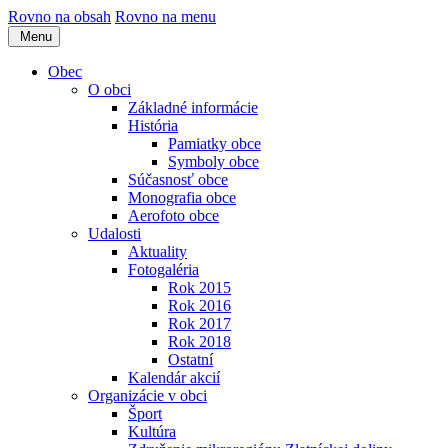
Rovno na obsah
Rovno na menu
Menu
Obec
O obci
Základné informácie
História
Pamiatky obce
Symboly obce
Súčasnosť obce
Monografia obce
Aerofoto obce
Udalosti
Aktuality
Fotogaléria
Rok 2015
Rok 2016
Rok 2017
Rok 2018
Ostatní
Kalendár akcií
Organizácie v obci
Šport
Kultúra