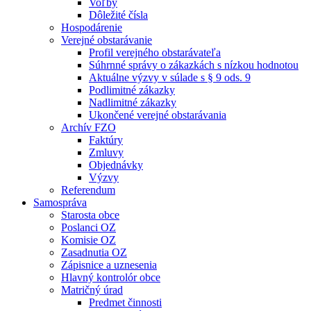
Voľby
Dôležité čísla
Hospodárenie
Verejné obstarávanie
Profil verejného obstarávateľa
Súhrnné správy o zákazkách s nízkou hodnotou
Aktuálne výzvy v súlade s § 9 ods. 9
Podlimitné zákazky
Nadlimitné zákazky
Ukončené verejné obstarávania
Archív FZO
Faktúry
Zmluvy
Objednávky
Výzvy
Referendum
Samospráva
Starosta obce
Poslanci OZ
Komisie OZ
Zasadnutia OZ
Zápisnice a uznesenia
Hlavný kontrolór obce
Matričný úrad
Predmet činnosti