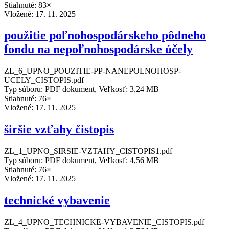
Stiahnuté: 83×
Vložené:
17. 11. 2025
použitie poľnohospodárskeho pôdneho
fondu na nepoľnohospodárske účely
ZL_6_UPNO_POUZITIE-PP-NANEPOLNOHOSP-
UCELY_CISTOPIS.pdf
Typ súboru: PDF dokument, Veľkosť: 3,24 MB
Stiahnuté: 76×
Vložené:
17. 11. 2025
širšie vzťahy čistopis
ZL_1_UPNO_SIRSIE-VZTAHY_CISTOPIS1.pdf
Typ súboru: PDF dokument, Veľkosť: 4,56 MB
Stiahnuté: 76×
Vložené:
17. 11. 2025
technické vybavenie
ZL_4_UPNO_TECHNICKE-VYBAVENIE_CISTOPIS.pdf