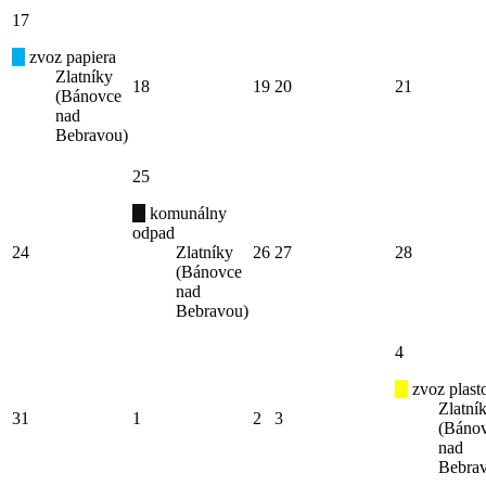
17
zvoz papiera
Zlatníky
18
19
20
21
(Bánovce
nad
Bebravou)
25
komunálny
odpad
24
Zlatníky
26
27
28
(Bánovce
nad
Bebravou)
4
zvoz plast
Zlatní
31
1
2
3
(Báno
nad
Bebra