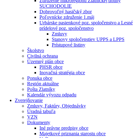
Združenie mikroregiónu Zlatníckej doliny
SUCHODOLIE
Dobrovoľný hasičský zbor
Poľovnícke združenie 1.máj
Urbárske pasienkové poz. spoločenstvo a Lesné
prídelové poz. spoločenstvo
Zmluvy
Stanovy spoločenstiev UPPS a LPPS
Prístupové listiny
Školstvo
Civilná ochrana
Územný plán obce
PHSR obce
Inovačná stratégia obce
Ponuka obce
Región aktuálne
Pošta Zlatníky
Kalendár vývozu odpadu
Zverejňovanie
Zmluvy, Faktúry, Objednávky
Úradná tabuľa
VZN
Dokumenty
Iné právne predpisy obce
Majetkové priznania starostu obce