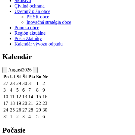
Školstvo
Civilná ochrana
Územný plán obce
PHSR obce
Inovačná stratégia obce
Ponuka obce
Región aktuálne
Pošta Zlatníky
Kalendár vývozu odpadu
Kalendár
August
2026
Po
Ut
St
Št
Pia
So
Ne
27
28
29
30
31
1
2
3
4
5
6
7
8
9
10
11
12
13
14
15
16
17
18
19
20
21
22
23
24
25
26
27
28
29
30
31
1
2
3
4
5
6
Počasie