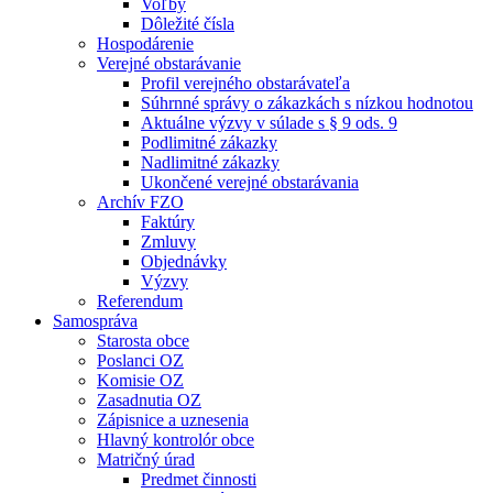
Voľby
Dôležité čísla
Hospodárenie
Verejné obstarávanie
Profil verejného obstarávateľa
Súhrnné správy o zákazkách s nízkou hodnotou
Aktuálne výzvy v súlade s § 9 ods. 9
Podlimitné zákazky
Nadlimitné zákazky
Ukončené verejné obstarávania
Archív FZO
Faktúry
Zmluvy
Objednávky
Výzvy
Referendum
Samospráva
Starosta obce
Poslanci OZ
Komisie OZ
Zasadnutia OZ
Zápisnice a uznesenia
Hlavný kontrolór obce
Matričný úrad
Predmet činnosti