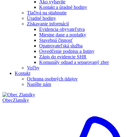
Ako vybavíte
Kontakt a úradné hodiny
Tlačivá na stiahnutie
Úradné hodiny
Získavanie informácií
Evidencia obyvateľstva
Miestne dane a poplatky
Stavebná činnosť
Opatrovateľská služba
Osvedčenie podpisu a listiny
Zápis do evidencie SHR
Komunály odpad a separovaný zber
Voľby
Kontakt
Ochrana osobných údajov
Napíšte nám
Obec
Zlatníky