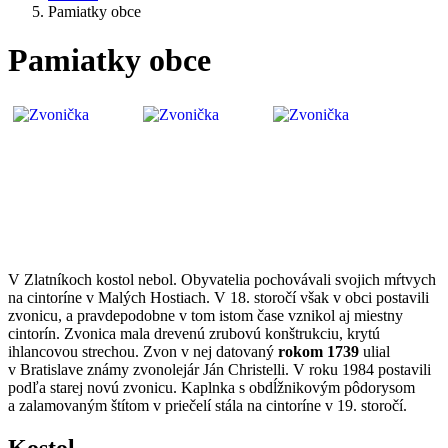
Pamiatky obce
Pamiatky obce
V Zlatníkoch kostol nebol. Obyvatelia pochovávali svojich mŕtvych
na cintoríne v Malých Hostiach. V 18. storočí však v obci postavili
zvonicu, a pravdepodobne v tom istom čase vznikol aj miestny
cintorín. Zvonica mala drevenú zrubovú konštrukciu, krytú
ihlancovou strechou. Zvon v nej datovaný
rokom
1739
ulial
v Bratislave známy zvonolejár Ján Christelli. V roku 1984 postavili
podľa starej novú zvonicu. Kaplnka s obdĺžnikovým pôdorysom
a zalamovaným štítom v priečelí stála na cintoríne v 19. storočí.
Kostol