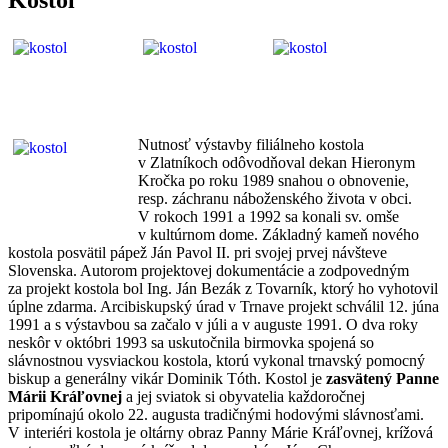
Nutnosť výstavby filiálneho kostola
v Zlatníkoch odôvodňoval dekan Hieronym
Kročka po roku 1989 snahou o obnovenie,
resp. záchranu náboženského života v obci.
V rokoch 1991 a 1992 sa konali sv. omše
v kultúrnom dome. Základný kameň nového
kostola posvätil pápež Ján Pavol II. pri svojej prvej návšteve
Slovenska. Autorom projektovej dokumentácie a zodpovedným
za projekt kostola bol Ing. Ján Bezák z Tovarník, ktorý ho vyhotovil
úplne zdarma. Arcibiskupský úrad v Trnave projekt schválil 12. júna
1991 a s výstavbou sa začalo v júli a v auguste 1991. O dva roky
neskôr v októbri 1993 sa uskutočnila birmovka spojená so
slávnostnou vysviackou kostola, ktorú vykonal trnavský pomocný
biskup a generálny vikár Dominik Tóth. Kostol je
zasvätený Panne
Márii Kráľovnej
a jej sviatok si obyvatelia každoročnej
pripomínajú okolo 22. augusta tradičnými hodovými slávnosťami.
V interiéri kostola je oltárny obraz Panny Márie Kráľovnej, krížová