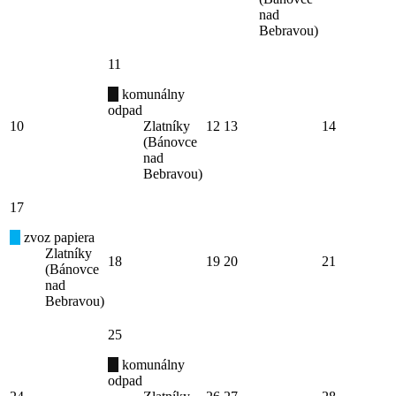
nad
Bebravou)
11
komunálny
odpad
10
Zlatníky
12
13
14
(Bánovce
nad
Bebravou)
17
zvoz papiera
Zlatníky
18
19
20
21
(Bánovce
nad
Bebravou)
25
komunálny
odpad