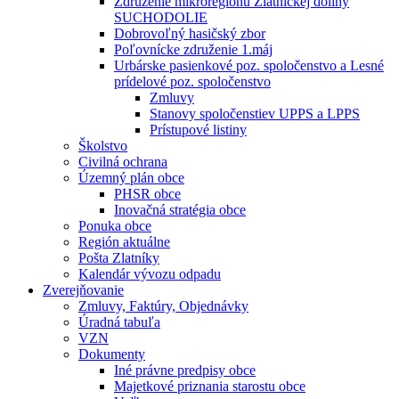
Združenie mikroregiónu Zlatníckej doliny
SUCHODOLIE
Dobrovoľný hasičský zbor
Poľovnícke združenie 1.máj
Urbárske pasienkové poz. spoločenstvo a Lesné
prídelové poz. spoločenstvo
Zmluvy
Stanovy spoločenstiev UPPS a LPPS
Prístupové listiny
Školstvo
Civilná ochrana
Územný plán obce
PHSR obce
Inovačná stratégia obce
Ponuka obce
Región aktuálne
Pošta Zlatníky
Kalendár vývozu odpadu
Zverejňovanie
Zmluvy, Faktúry, Objednávky
Úradná tabuľa
VZN
Dokumenty
Iné právne predpisy obce
Majetkové priznania starostu obce