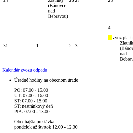
24
Zlatníky
26
27
28
(Bánovce
nad
Bebravou)
4
zvoz plast
Zlatní
31
1
2
3
(Báno
nad
Bebra
Kalendár zvozu odpadu
Úradné hodiny na obecnom úrade
PO: 07.00 - 15.00
UT: 07.00 - 16.00
ST: 07.00 - 15.00
ŠT: nestránkový deň
PIA: 07.00 - 13.00
Obedňajšia prestávka
pondelok až štvrtok 12.00 - 12.30