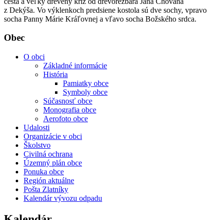
cesta a veľký drevený kríž od drevorezbára Jána Chovana
z Dekýša. Vo výklenkoch predsiene kostola sú dve sochy, vpravo
socha Panny Márie Kráľovnej a vľavo socha Božského srdca.
Obec
O obci
Základné informácie
História
Pamiatky obce
Symboly obce
Súčasnosť obce
Monografia obce
Aerofoto obce
Udalosti
Organizácie v obci
Školstvo
Civilná ochrana
Územný plán obce
Ponuka obce
Región aktuálne
Pošta Zlatníky
Kalendár vývozu odpadu
Kalendár