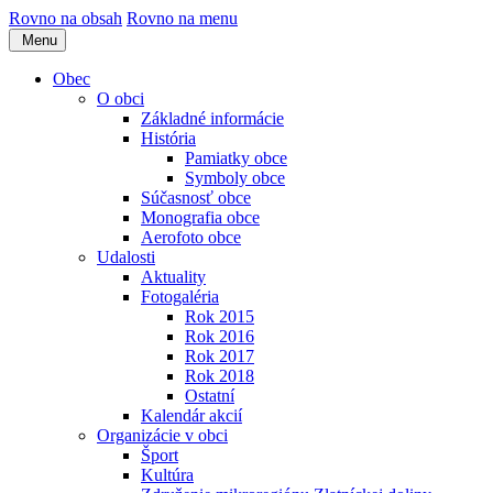
Rovno na obsah
Rovno na menu
Menu
Obec
O obci
Základné informácie
História
Pamiatky obce
Symboly obce
Súčasnosť obce
Monografia obce
Aerofoto obce
Udalosti
Aktuality
Fotogaléria
Rok 2015
Rok 2016
Rok 2017
Rok 2018
Ostatní
Kalendár akcií
Organizácie v obci
Šport
Kultúra