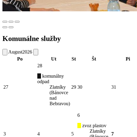
Komunálne služby
August
2026
Po
Ut
St
Št
Pi
28
komunálny
odpad
27
Zlatníky
29
30
31
(Bánovce
nad
Bebravou)
6
zvoz plastov
Zlatníky
3
4
5
7
(Bánovce