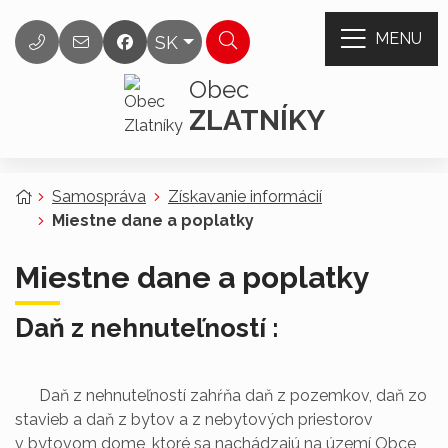
Rovno na obsah
Rovno na menu
MENU
Slovensky
SK
Hľadať
038/7695 133
info@zlatniky.sk
Obec
ZLATNÍKY
Úvodná stránka
Samospráva
Získavanie informácií
Miestne dane a poplatky
Miestne dane a poplatky
Daň z nehnuteľností :
Daň z nehnuteľností zahŕňa daň z pozemkov, daň zo
stavieb a daň z bytov a z nebytových priestorov
v bytovom dome, ktoré sa nachádzajú na území Obce