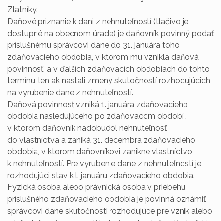
Zlatníky.
Daňové priznanie k dani z nehnuteľností (tlačivo je
dostupné na obecnom úrade) je daňovník povinný podať
príslušnému správcovi dane do 31. januára toho
zdaňovacieho obdobia, v ktorom mu vznikla daňová
povinnosť, a v ďalších zdaňovacích obdobiach do tohto
termínu, len ak nastali zmeny skutočností rozhodujúcich
na vyrubenie dane z nehnuteľností.
Daňová povinnosť vzniká 1. januára zdaňovacieho
obdobia nasledujúceho po zdaňovacom období ,
v ktorom daňovník nadobudol nehnuteľnosť
do vlastníctva a zaniká 31. decembra zdaňovacieho
obdobia, v ktorom daňovníkovi zanikne vlastníctvo
k nehnuteľností. Pre vyrubenie dane z nehnuteľností je
rozhodujúci stav k l. januáru zdaňovacieho obdobia.
Fyzická osoba alebo právnická osoba v priebehu
príslušného zdaňovacieho obdobia je povinná oznámiť
správcovi dane skutočnosti rozhodujúce pre vznik alebo