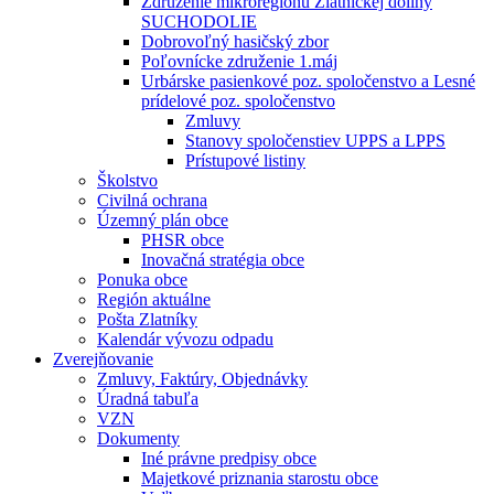
Združenie mikroregiónu Zlatníckej doliny
SUCHODOLIE
Dobrovoľný hasičský zbor
Poľovnícke združenie 1.máj
Urbárske pasienkové poz. spoločenstvo a Lesné
prídelové poz. spoločenstvo
Zmluvy
Stanovy spoločenstiev UPPS a LPPS
Prístupové listiny
Školstvo
Civilná ochrana
Územný plán obce
PHSR obce
Inovačná stratégia obce
Ponuka obce
Región aktuálne
Pošta Zlatníky
Kalendár vývozu odpadu
Zverejňovanie
Zmluvy, Faktúry, Objednávky
Úradná tabuľa
VZN
Dokumenty
Iné právne predpisy obce
Majetkové priznania starostu obce