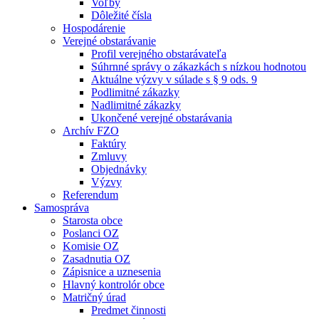
Voľby
Dôležité čísla
Hospodárenie
Verejné obstarávanie
Profil verejného obstarávateľa
Súhrnné správy o zákazkách s nízkou hodnotou
Aktuálne výzvy v súlade s § 9 ods. 9
Podlimitné zákazky
Nadlimitné zákazky
Ukončené verejné obstarávania
Archív FZO
Faktúry
Zmluvy
Objednávky
Výzvy
Referendum
Samospráva
Starosta obce
Poslanci OZ
Komisie OZ
Zasadnutia OZ
Zápisnice a uznesenia
Hlavný kontrolór obce
Matričný úrad
Predmet činnosti