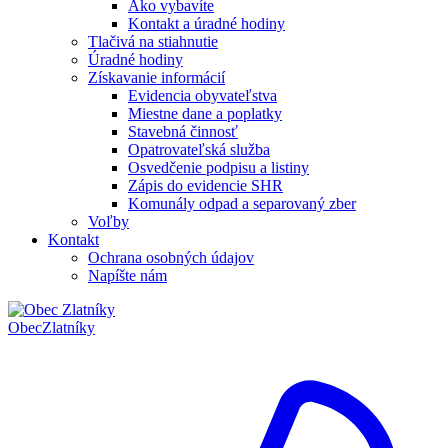
Ako vybavíte
Kontakt a úradné hodiny
Tlačivá na stiahnutie
Úradné hodiny
Získavanie informácií
Evidencia obyvateľstva
Miestne dane a poplatky
Stavebná činnosť
Opatrovateľská služba
Osvedčenie podpisu a listiny
Zápis do evidencie SHR
Komunály odpad a separovaný zber
Voľby
Kontakt
Ochrana osobných údajov
Napíšte nám
Obec
Zlatníky