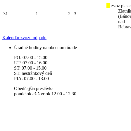
zvoz plast
Zlatní
31
1
2
3
(Báno
nad
Bebra
Kalendár zvozu odpadu
Úradné hodiny na obecnom úrade
PO: 07.00 - 15.00
UT: 07.00 - 16.00
ST: 07.00 - 15.00
ŠT: nestránkový deň
PIA: 07.00 - 13.00
Obedňajšia prestávka
pondelok až štvrtok 12.00 - 12.30