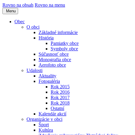
Rovno na obsah
Rovno na menu
Menu
Obec
O obci
Základné informácie
História
Pamiatky obce
Symboly obce
Súčasnosť obce
Monografia obce
Aerofoto obce
Udalosti
Aktuality
Fotogaléria
Rok 2015
Rok 2016
Rok 2017
Rok 2018
Ostatní
Kalendár akcií
Organizácie v obci
Šport
Kultúra