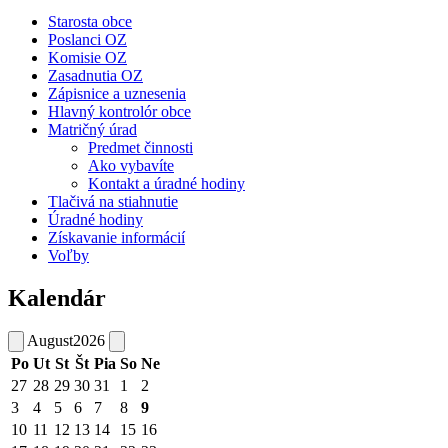
Starosta obce
Poslanci OZ
Komisie OZ
Zasadnutia OZ
Zápisnice a uznesenia
Hlavný kontrolór obce
Matričný úrad
Predmet činnosti
Ako vybavíte
Kontakt a úradné hodiny
Tlačivá na stiahnutie
Úradné hodiny
Získavanie informácií
Voľby
Kalendár
August
2026
Po
Ut
St
Št
Pia
So
Ne
27
28
29
30
31
1
2
3
4
5
6
7
8
9
10
11
12
13
14
15
16