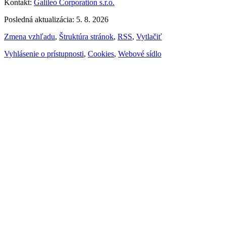
Kontakt:
Galileo Corporation s.r.o.
Posledná aktualizácia: 5. 8. 2026
Zmena vzhľadu
,
Štruktúra stránok
,
RSS
,
Vytlačiť
Vyhlásenie o prístupnosti
,
Cookies
,
Webové sídlo