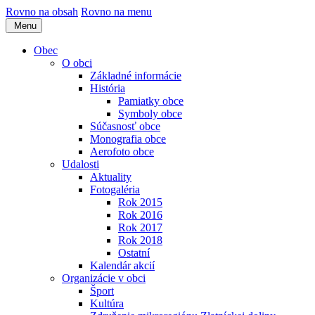
Rovno na obsah
Rovno na menu
Menu
Obec
O obci
Základné informácie
História
Pamiatky obce
Symboly obce
Súčasnosť obce
Monografia obce
Aerofoto obce
Udalosti
Aktuality
Fotogaléria
Rok 2015
Rok 2016
Rok 2017
Rok 2018
Ostatní
Kalendár akcií
Organizácie v obci
Šport
Kultúra