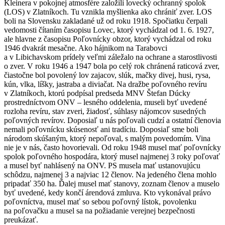
Kleinera v pokojnej atmosfére založili lovecký ochranný spolok
(LOS) v Zlatníkoch. Tu vznikla myšlienka ako chrániť zver. LOS
boli na Slovensku zakladané už od roku 1918. Spočiatku čerpali
vedomosti čítaním časopisu Lovec, ktorý vychádzal od 1. 6. 1927,
ale hlavne z časopisu Poľovnícky obzor, ktorý vychádzal od roku
1946 dvakrát mesačne. Ako hájnikom na Tarabovci
a v Libichavskom prídely veľmi záležalo na ochrane a starostlivosti
o zver. V roku 1946 a 1947 bola po celý rok chránená raticová zver,
čiastočne bol povolený lov zajacov, slúk, mačky divej, husi, rysa,
kún, vlka, líšky, jastraba a diviačat. Na dražbe poľovného revíru
v Zlatníkoch, ktorú podpísal predseda MNV Štefan Dúcky
prostredníctvom ONV – lesného oddelenia, museli byť uvedené
rozloha revíru, stav zveri, žiadosť, súhlasy nájomcov susedných
poľovných revírov. Doposiaľ u nás poľovali cudzí a ostatní členovia
nemali poľovnícku skúsenosť ani tradíciu. Doposiaľ sme boli
národom skúšaným, ktorý nepoľoval, s malým povedomím. Vina
nie je v nás, často hovorievali. Od roku 1948 musel mať poľovnícky
spolok poľovného hospodára, ktorý musel najmenej 3 roky poľovať
a musel byť nahlásený na ONV. PS musela mať ustanovujúcu
schôdzu, najmenej 3 a najviac 12 členov. Na jedeného člena mohlo
pripadať 350 ha. Ďalej musel mať stanovy, zoznam členov a muselo
byť uvedené, kedy končí árendová zmluva. Kto vykonával právo
poľovníctva, musel mať so sebou poľovný lístok, povolenku
na poľovačku a musel sa na požiadanie verejnej bezpečnosti
preukázať.