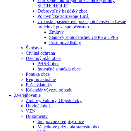
Združenie mikroregiónu Zlatníckej doliny
SUCHODOLIE
Dobrovoľný hasičský zbor
Poľovnícke združenie 1.máj
Urbárske pasienkové poz. spoločenstvo a Lesné
prídelové poz. spoločenstvo
Zmluvy
Stanovy spoločenstiev UPPS a LPPS
Prístupové listiny
Školstvo
Civilná ochrana
Územný plán obce
PHSR obce
Inovačná stratégia obce
Ponuka obce
Región aktuálne
Pošta Zlatníky
Kalendár vývozu odpadu
Zverejňovanie
Zmluvy, Faktúry, Objednávky
Úradná tabuľa
VZN
Dokumenty
Iné právne predpisy obce
Majetkové priznania starostu obce