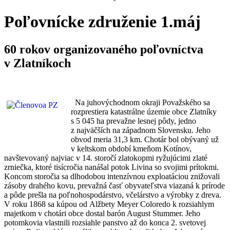
Poľovnícke združenie 1.máj
60 rokov organizovaného poľovníctva
v Zlatníkoch
Na juhovýchodnom okraji Považského sa
rozprestiera katastrálne územie obce Zlatníky
s 5 045 ha prevažne lesnej pôdy, jedno
z najväčších na západnom Slovensku. Jeho
obvod meria 31,3 km. Chotár bol obývaný už
v keltskom období kmeňom Kotínov,
navštevovaný najviac v 14. storočí zlatokopmi ryžujúcimi zlaté
zrniečka, ktoré tisícročia nanášal potok Livina so svojimi prítokmi.
Koncom storočia sa dlhodobou intenzívnou exploatáciou znižovali
zásoby drahého kovu, prevažná časť obyvateľstva viazaná k prírode
a pôde prešla na poľnohospodárstvo, včelárstvo a výrobky z dreva.
V roku 1868 sa kúpou od Alžbety Meyer Coloredo k rozsiahlym
majetkom v chotári obce dostal barón August Stummer. Jeho
potomkovia vlastnili rozsiahle panstvo až do konca 2. svetovej