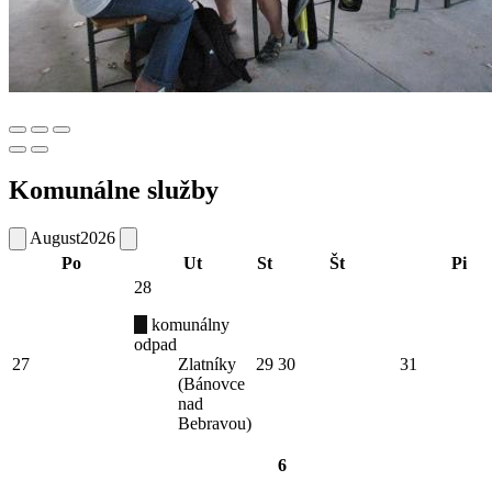
Komunálne služby
August
2026
Po
Ut
St
Št
Pi
28
komunálny
odpad
27
Zlatníky
29
30
31
(Bánovce
nad
Bebravou)
6