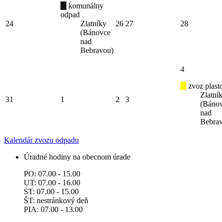
komunálny
odpad
24
Zlatníky
26
27
28
(Bánovce
nad
Bebravou)
4
zvoz plast
Zlatní
31
1
2
3
(Báno
nad
Bebra
Kalendár zvozu odpadu
Úradné hodiny na obecnom úrade
PO: 07.00 - 15.00
UT: 07.00 - 16.00
ST: 07.00 - 15.00
ŠT: nestránkový deň
PIA: 07.00 - 13.00