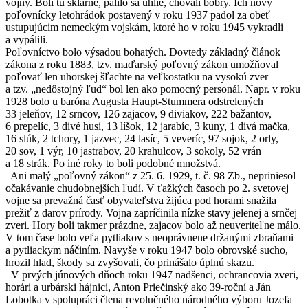
vojny. Boli tu sklárne, pálilo sa uhlie, chovali bobry. Ich nový
poľovnícky letohrádok postavený v roku 1937 padol za obeť
ustupujúcim nemeckým vojskám, ktoré ho v roku 1945 vykradli
a vypálili.
Poľovníctvo bolo výsadou bohatých. Dovtedy základný článok
zákona z roku 1883, tzv. maďarský poľovný zákon umožňoval
poľovať len uhorskej šľachte na veľkostatku na vysokú zver
a tzv. „nedôstojný ľud“ bol len ako pomocný personál. Napr. v roku
1928 bolo u baróna Augusta Haupt-Stummera odstrelených
33 jeleňov, 12 srncov, 126 zajacov, 9 diviakov, 222 bažantov,
6 prepelíc, 3 divé husi, 13 líšok, 12 jarabíc, 3 kuny, 1 divá mačka,
16 slúk, 2 tchory, 1 jazvec, 24 lasíc, 5 veveríc, 97 sojok, 2 orly,
20 sov, 1 výr, 10 jastrabov, 20 krahulcov, 3 sokoly, 52 vrán
a 18 strák. Po iné roky to boli podobné množstvá.
Ani malý „poľovný zákon“ z 25. 6. 1929, t. č. 98 Zb., nepriniesol
očakávanie chudobnejších ľudí. V ťažkých časoch po 2. svetovej
vojne sa prevažná časť obyvateľstva žijúca pod horami snažila
prežiť z darov prírody. Vojna zapríčinila nízke stavy jelenej a srnčej
zveri. Hory boli takmer prázdne, zajacov bolo až neuveriteľne málo.
V tom čase bolo veľa pytliakov s neoprávnene držanými zbraňami
a pytliackym náčiním. Navyše v roku 1947 bolo obrovské sucho,
hrozil hlad, škody sa zvyšovali, čo prinášalo úplnú skazu.
V prvých júnových dňoch roku 1947 nadšenci, ochrancovia zveri,
horári a urbárski hájnici, Anton Priečinský ako 39-roční a Ján
Lobotka v spolupráci člena revolučného národného výboru Jozefa