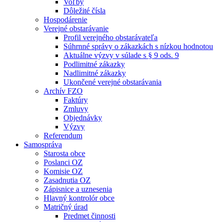
Voľby
Dôležité čísla
Hospodárenie
Verejné obstarávanie
Profil verejného obstarávateľa
Súhrnné správy o zákazkách s nízkou hodnotou
Aktuálne výzvy v súlade s § 9 ods. 9
Podlimitné zákazky
Nadlimitné zákazky
Ukončené verejné obstarávania
Archív FZO
Faktúry
Zmluvy
Objednávky
Výzvy
Referendum
Samospráva
Starosta obce
Poslanci OZ
Komisie OZ
Zasadnutia OZ
Zápisnice a uznesenia
Hlavný kontrolór obce
Matričný úrad
Predmet činnosti