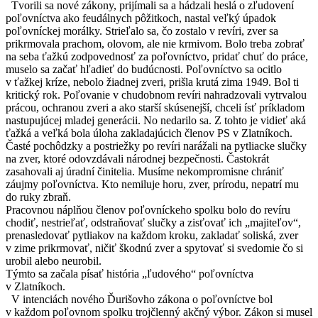
Tvorili sa nové zákony, prijímali sa a hádzali heslá o zľudovení
poľovníctva ako feudálnych pôžitkoch, nastal veľký úpadok
poľovníckej morálky. Strieľalo sa, čo zostalo v revíri, zver sa
prikrmovala prachom, olovom, ale nie krmivom. Bolo treba zobrať
na seba ťažkú zodpovednosť za poľovníctvo, pridať chuť do práce,
muselo sa začať hľadieť do budúcnosti. Poľovníctvo sa ocitlo
v ťažkej kríze, nebolo žiadnej zveri, prišla krutá zima 1949. Bol ti
kritický rok. Poľovanie v chudobnom revíri nahradzovali vytrvalou
prácou, ochranou zveri a ako starší skúsenejší, chceli ísť príkladom
nastupujúcej mladej generácii. No nedarilo sa. Z tohto je vidieť aká
ťažká a veľká bola úloha zakladajúcich členov PS v Zlatníkoch.
Časté pochôdzky a postriežky po revíri narážali na pytliacke slučky
na zver, ktoré odovzdávali národnej bezpečnosti. Častokrát
zasahovali aj úradní činitelia. Musíme nekompromisne chrániť
záujmy poľovníctva. Kto nemiluje horu, zver, prírodu, nepatrí mu
do ruky zbraň.
Pracovnou náplňou členov poľovníckeho spolku bolo do revíru
chodiť, nestrieľať, odstraňovať slučky a zisťovať ich „majiteľov“,
prenasledovať pytliakov na každom kroku, zakladať soliská, zver
v zime prikrmovať, ničiť škodnú zver a spytovať si svedomie čo si
urobil alebo neurobil.
Týmto sa začala písať história „ľudového“ poľovníctva
v Zlatníkoch.
V intenciách nového Ďurišovho zákona o poľovníctve bol
v každom poľovnom spolku trojčlenný akčný výbor. Zákon si musel