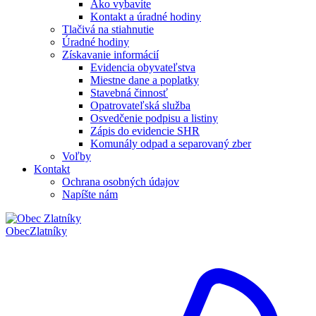
Ako vybavíte
Kontakt a úradné hodiny
Tlačivá na stiahnutie
Úradné hodiny
Získavanie informácií
Evidencia obyvateľstva
Miestne dane a poplatky
Stavebná činnosť
Opatrovateľská služba
Osvedčenie podpisu a listiny
Zápis do evidencie SHR
Komunály odpad a separovaný zber
Voľby
Kontakt
Ochrana osobných údajov
Napíšte nám
Obec
Zlatníky