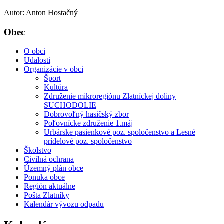
Autor: Anton Hostačný
Obec
O obci
Udalosti
Organizácie v obci
Šport
Kultúra
Združenie mikroregiónu Zlatníckej doliny
SUCHODOLIE
Dobrovoľný hasičský zbor
Poľovnícke združenie 1.máj
Urbárske pasienkové poz. spoločenstvo a Lesné
prídelové poz. spoločenstvo
Školstvo
Civilná ochrana
Územný plán obce
Ponuka obce
Región aktuálne
Pošta Zlatníky
Kalendár vývozu odpadu