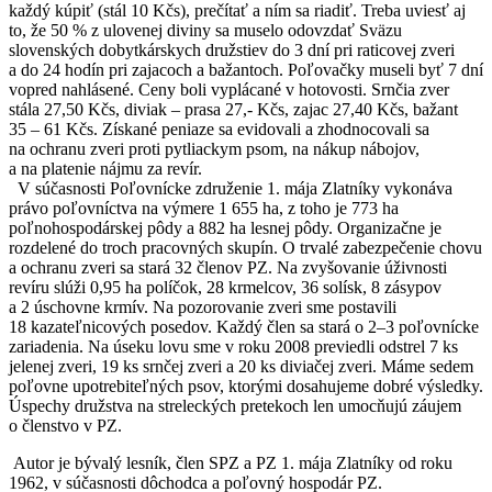
každý kúpiť (stál 10 Kčs), prečítať a ním sa riadiť. Treba uviesť aj
to, že 50 % z ulovenej diviny sa muselo odovzdať Sväzu
slovenských dobytkárskych družstiev do 3 dní pri raticovej zveri
a do 24 hodín pri zajacoch a bažantoch. Poľovačky museli byť 7 dní
vopred nahlásené. Ceny boli vyplácané v hotovosti. Srnčia zver
stála 27,50 Kčs, diviak – prasa 27,- Kčs, zajac 27,40 Kčs, bažant
35 – 61 Kčs. Získané peniaze sa evidovali a zhodnocovali sa
na ochranu zveri proti pytliackym psom, na nákup nábojov,
a na platenie nájmu za revír.
V súčasnosti Poľovnícke združenie 1. mája Zlatníky vykonáva
právo poľovníctva na výmere 1 655 ha, z toho je 773 ha
poľnohospodárskej pôdy a 882 ha lesnej pôdy. Organizačne je
rozdelené do troch pracovných skupín. O trvalé zabezpečenie chovu
a ochranu zveri sa stará 32 členov PZ. Na zvyšovanie úživnosti
revíru slúži 0,95 ha políčok, 28 krmelcov, 36 solísk, 8 zásypov
a 2 úschovne krmív. Na pozorovanie zveri sme postavili
18 kazateľnicových posedov. Každý člen sa stará o 2–3 poľovnícke
zariadenia. Na úseku lovu sme v roku 2008 previedli odstrel 7 ks
jelenej zveri, 19 ks srnčej zveri a 20 ks diviačej zveri. Máme sedem
poľovne upotrebiteľných psov, ktorými dosahujeme dobré výsledky.
Úspechy družstva na streleckých pretekoch len umocňujú záujem
o členstvo v PZ.
Autor je bývalý lesník, člen SPZ a PZ 1. mája Zlatníky od roku
1962, v súčasnosti dôchodca a poľovný hospodár PZ.