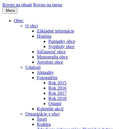
Rovno na obsah
Rovno na menu
Menu
Obec
O obci
Základné informácie
História
Pamiatky obce
Symboly obce
Súčasnosť obce
Monografia obce
Aerofoto obce
Udalosti
Aktuality
Fotogaléria
Rok 2015
Rok 2016
Rok 2017
Rok 2018
Ostatní
Kalendár akcií
Organizácie v obci
Šport
Kultúra