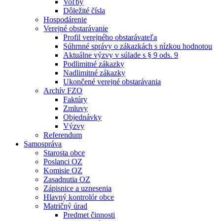
Voľby
Dôležité čísla
Hospodárenie
Verejné obstarávanie
Profil verejného obstarávateľa
Súhrnné správy o zákazkách s nízkou hodnotou
Aktuálne výzvy v súlade s § 9 ods. 9
Podlimitné zákazky
Nadlimitné zákazky
Ukončené verejné obstarávania
Archív FZO
Faktúry
Zmluvy
Objednávky
Výzvy
Referendum
Samospráva
Starosta obce
Poslanci OZ
Komisie OZ
Zasadnutia OZ
Zápisnice a uznesenia
Hlavný kontrolór obce
Matričný úrad
Predmet činnosti