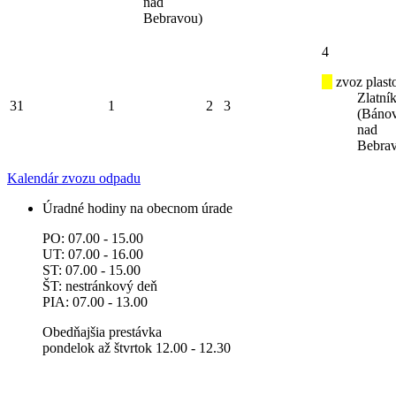
nad
Bebravou)
4
zvoz plast
Zlatní
31
1
2
3
(Báno
nad
Bebra
Kalendár zvozu odpadu
Úradné hodiny na obecnom úrade
PO: 07.00 - 15.00
UT: 07.00 - 16.00
ST: 07.00 - 15.00
ŠT: nestránkový deň
PIA: 07.00 - 13.00
Obedňajšia prestávka
pondelok až štvrtok 12.00 - 12.30