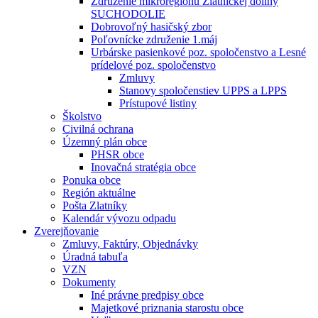
Združenie mikroregiónu Zlatníckej doliny
SUCHODOLIE
Dobrovoľný hasičský zbor
Poľovnícke združenie 1.máj
Urbárske pasienkové poz. spoločenstvo a Lesné
prídelové poz. spoločenstvo
Zmluvy
Stanovy spoločenstiev UPPS a LPPS
Prístupové listiny
Školstvo
Civilná ochrana
Územný plán obce
PHSR obce
Inovačná stratégia obce
Ponuka obce
Región aktuálne
Pošta Zlatníky
Kalendár vývozu odpadu
Zverejňovanie
Zmluvy, Faktúry, Objednávky
Úradná tabuľa
VZN
Dokumenty
Iné právne predpisy obce
Majetkové priznania starostu obce