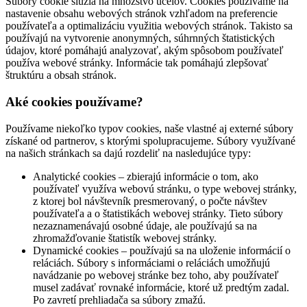
Súbory cookie slúžia na množstvo účelov. Cookies používame na
nastavenie obsahu webových stránok vzhľadom na preferencie
používateľa a optimalizáciu využitia webových stránok. Takisto sa
používajú na vytvorenie anonymných, súhrnných štatistických
údajov, ktoré pomáhajú analyzovať, akým spôsobom používateľ
používa webové stránky. Informácie tak pomáhajú zlepšovať
štruktúru a obsah stránok.
Aké cookies používame?
Používame niekoľko typov cookies, naše vlastné aj externé súbory
získané od partnerov, s ktorými spolupracujeme. Súbory využívané
na našich stránkach sa dajú rozdeliť na nasledujúce typy:
Analytické cookies – zbierajú informácie o tom, ako
používateľ využíva webovú stránku, o type webovej stránky,
z ktorej bol návštevník presmerovaný, o počte návštev
používateľa a o štatistikách webovej stránky. Tieto súbory
nezaznamenávajú osobné údaje, ale používajú sa na
zhromažďovanie štatistík webovej stránky.
Dynamické cookies – používajú sa na uloženie informácií o
reláciách. Súbory s informáciami o reláciách umožňujú
navádzanie po webovej stránke bez toho, aby používateľ
musel zadávať rovnaké informácie, ktoré už predtým zadal.
Po zavretí prehliadača sa súbory zmažú.