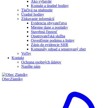
Ako vybavíte
Kontakt a úradné hodiny
Tlačivá na stiahnutie
Úradné hodiny
Získavanie informácií
Evidencia obyvateľstva
Miestne dane a poplatky
Stavebná činnosť
Opatrovateľská služba
Osvedčenie podpisu a listiny
Zápis do evidencie SHR
Komunály odpad a separovaný zber
Voľby
Kontakt
Ochrana osobných údajov
Napíšte nám
Obec
Zlatníky