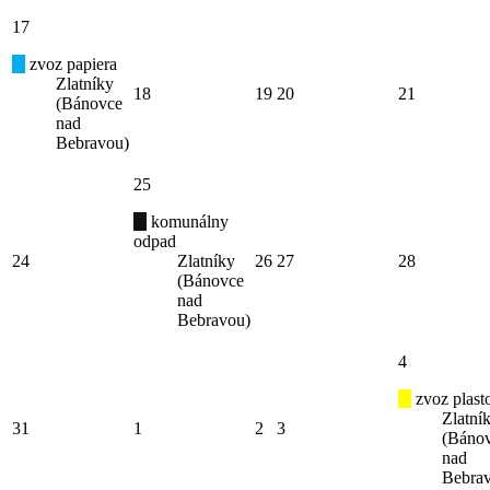
17
zvoz papiera
Zlatníky
18
19
20
21
(Bánovce
nad
Bebravou)
25
komunálny
odpad
24
Zlatníky
26
27
28
(Bánovce
nad
Bebravou)
4
zvoz plast
Zlatní
31
1
2
3
(Báno
nad
Bebra