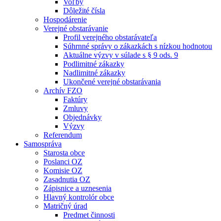
Voľby
Dôležité čísla
Hospodárenie
Verejné obstarávanie
Profil verejného obstarávateľa
Súhrnné správy o zákazkách s nízkou hodnotou
Aktuálne výzvy v súlade s § 9 ods. 9
Podlimitné zákazky
Nadlimitné zákazky
Ukončené verejné obstarávania
Archív FZO
Faktúry
Zmluvy
Objednávky
Výzvy
Referendum
Samospráva
Starosta obce
Poslanci OZ
Komisie OZ
Zasadnutia OZ
Zápisnice a uznesenia
Hlavný kontrolór obce
Matričný úrad
Predmet činnosti