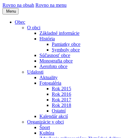
Rovno na obsah
Rovno na menu
Menu
Obec
O obci
Základné informácie
História
Pamiatky obce
Symboly obce
Súčasnosť obce
Monografia obce
Aerofoto obce
Udalosti
Aktuality
Fotogaléria
Rok 2015
Rok 2016
Rok 2017
Rok 2018
Ostatní
Kalendár akcií
Organizácie v obci
Šport
Kultúra