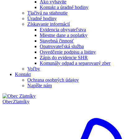
Ako vybavíte
Kontakt a úradné hodiny
Tlačivá na stiahnutie
Úradné hodiny
Získavanie informácií
Evidencia obyvateľstva
Miestne dane a poplatky
Stavebná činnosť
Opatrovateľská služba
Osvedčenie podpisu a listiny
Zápis do evidencie SHR
Komunály odpad a separovaný zber
Voľby
Kontakt
Ochrana osobných údajov
Napíšte nám
Obec
Zlatníky