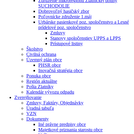
Združenie mikroregiónu Zlatníckej doliny
SUCHODOLIE
Dobrovoľný hasičský zbor
Poľovnícke združenie 1.máj
Urbárske pasienkové poz. spoločenstvo a Lesné
prídelové poz. spoločenstvo
Zmluvy
Stanovy spoločenstiev UPPS a LPPS
Prístupové listiny
Školstvo
Civilná ochrana
Územný plán obce
PHSR obce
Inovačná stratégia obce
Ponuka obce
Región aktuálne
Pošta Zlatníky
Kalendár vývozu odpadu
Zverejňovanie
Zmluvy, Faktúry, Objednávky
Úradná tabuľa
VZN
Dokumenty
Iné právne predpisy obce
Majetkové priznania starostu obce