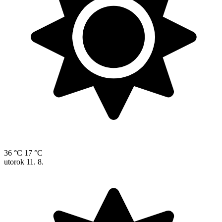
36 °C
17 °C
utorok
11. 8.