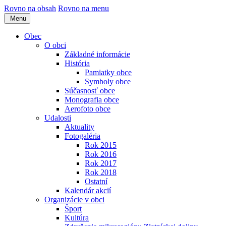
Rovno na obsah
Rovno na menu
Menu
Obec
O obci
Základné informácie
História
Pamiatky obce
Symboly obce
Súčasnosť obce
Monografia obce
Aerofoto obce
Udalosti
Aktuality
Fotogaléria
Rok 2015
Rok 2016
Rok 2017
Rok 2018
Ostatní
Kalendár akcií
Organizácie v obci
Šport
Kultúra