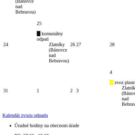
(Bánovce
nad
Bebravou)
25
komunálny
odpad
24
Zlatníky
26
27
28
(Bánovce
nad
Bebravou)
4
zvoz plast
Zlatní
31
1
2
3
(Báno
nad
Bebra
Kalendár zvozu odpadu
Úradné hodiny na obecnom úrade