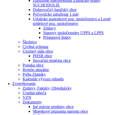
Združenie mikroregiónu Zlatníckej doliny
SUCHODOLIE
Dobrovoľný hasičský zbor
Poľovnícke združenie 1.máj
Urbárske pasienkové poz. spoločenstvo a Lesné
prídelové poz. spoločenstvo
Zmluvy
Stanovy spoločenstiev UPPS a LPPS
Prístupové listiny
Školstvo
Civilná ochrana
Územný plán obce
PHSR obce
Inovačná stratégia obce
Ponuka obce
Región aktuálne
Pošta Zlatníky
Kalendár vývozu odpadu
Zverejňovanie
Zmluvy, Faktúry, Objednávky
Úradná tabuľa
VZN
Dokumenty
Iné právne predpisy obce
Majetkové priznania starostu obce