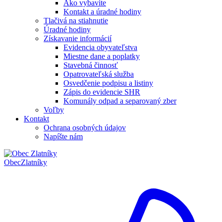
Ako vybavíte
Kontakt a úradné hodiny
Tlačivá na stiahnutie
Úradné hodiny
Získavanie informácií
Evidencia obyvateľstva
Miestne dane a poplatky
Stavebná činnosť
Opatrovateľská služba
Osvedčenie podpisu a listiny
Zápis do evidencie SHR
Komunály odpad a separovaný zber
Voľby
Kontakt
Ochrana osobných údajov
Napíšte nám
Obec
Zlatníky