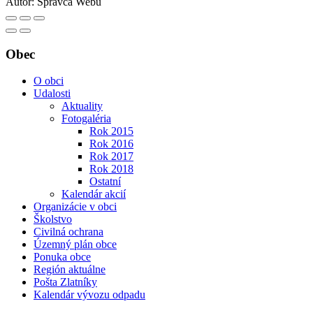
Autor:
Správca Webu
Obec
O obci
Udalosti
Aktuality
Fotogaléria
Rok 2015
Rok 2016
Rok 2017
Rok 2018
Ostatní
Kalendár akcií
Organizácie v obci
Školstvo
Civilná ochrana
Územný plán obce
Ponuka obce
Región aktuálne
Pošta Zlatníky
Kalendár vývozu odpadu