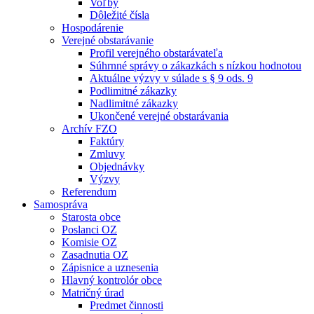
Voľby
Dôležité čísla
Hospodárenie
Verejné obstarávanie
Profil verejného obstarávateľa
Súhrnné správy o zákazkách s nízkou hodnotou
Aktuálne výzvy v súlade s § 9 ods. 9
Podlimitné zákazky
Nadlimitné zákazky
Ukončené verejné obstarávania
Archív FZO
Faktúry
Zmluvy
Objednávky
Výzvy
Referendum
Samospráva
Starosta obce
Poslanci OZ
Komisie OZ
Zasadnutia OZ
Zápisnice a uznesenia
Hlavný kontrolór obce
Matričný úrad
Predmet činnosti