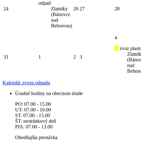
odpad
24
Zlatníky
26
27
28
(Bánovce
nad
Bebravou)
4
zvoz plast
Zlatní
31
1
2
3
(Báno
nad
Bebra
Kalendár zvozu odpadu
Úradné hodiny na obecnom úrade
PO: 07.00 - 15.00
UT: 07.00 - 16.00
ST: 07.00 - 15.00
ŠT: nestránkový deň
PIA: 07.00 - 13.00
Obedňajšia prestávka