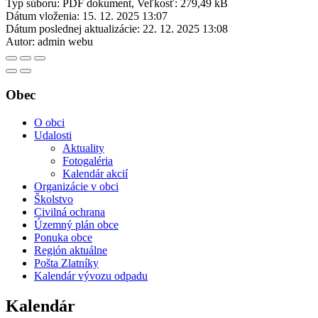
Typ súboru: PDF dokument, Veľkosť: 279,49 kB
Dátum vloženia:
15. 12. 2025 13:07
Dátum poslednej aktualizácie:
22. 12. 2025 13:08
Autor:
admin webu
Obec
O obci
Udalosti
Aktuality
Fotogaléria
Kalendár akcií
Organizácie v obci
Školstvo
Civilná ochrana
Územný plán obce
Ponuka obce
Región aktuálne
Pošta Zlatníky
Kalendár vývozu odpadu
Kalendár