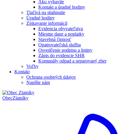
Ako vybavíte
Kontakt a úradné hodiny
Tlačivá na stiahnutie
Úradné hodiny
Získavanie informácií
Evidencia obyvateľstva
Miestne dane a poplatky
Stavebná činnosť
Opatrovateľská služba
Osvedčenie podpisu a listiny
Zápis do evidencie SHR
Komunály odpad a separovaný zber
Voľby
Kontakt
Ochrana osobných údajov
Napíšte nám
Obec
Zlatníky