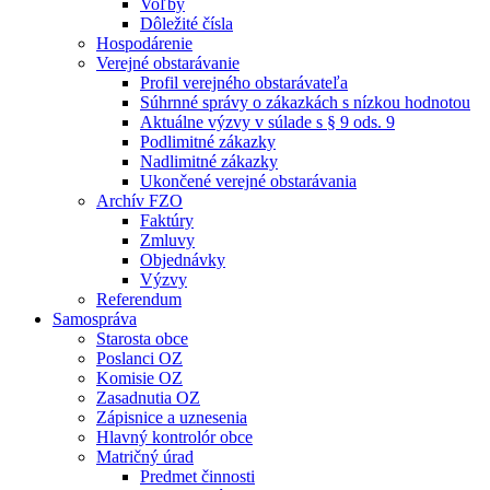
Voľby
Dôležité čísla
Hospodárenie
Verejné obstarávanie
Profil verejného obstarávateľa
Súhrnné správy o zákazkách s nízkou hodnotou
Aktuálne výzvy v súlade s § 9 ods. 9
Podlimitné zákazky
Nadlimitné zákazky
Ukončené verejné obstarávania
Archív FZO
Faktúry
Zmluvy
Objednávky
Výzvy
Referendum
Samospráva
Starosta obce
Poslanci OZ
Komisie OZ
Zasadnutia OZ
Zápisnice a uznesenia
Hlavný kontrolór obce
Matričný úrad
Predmet činnosti