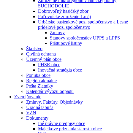
Združenie mikroregiónu Zlatníckej doliny
SUCHODOLIE
Dobrovoľný hasičský zbor
Poľovnícke združenie 1.máj
Urbárske pasienkové poz. spoločenstvo a Lesné
prídelové poz. spoločenstvo
Zmluvy
Stanovy spoločenstiev UPPS a LPPS
Prístupové listiny
Školstvo
Civilná ochrana
Územný plán obce
PHSR obce
Inovačná stratégia obce
Ponuka obce
Región aktuálne
Pošta Zlatníky
Kalendár vývozu odpadu
Zverejňovanie
Zmluvy, Faktúry, Objednávky
Úradná tabuľa
VZN
Dokumenty
Iné právne predpisy obce
Majetkové priznania starostu obce