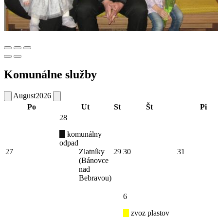
Komunálne služby
August
2026
Po
Ut
St
Št
Pi
28
komunálny
odpad
27
Zlatníky
29
30
31
(Bánovce
nad
Bebravou)
6
zvoz plastov