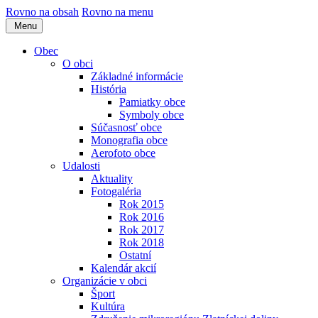
Rovno na obsah
Rovno na menu
Menu
Obec
O obci
Základné informácie
História
Pamiatky obce
Symboly obce
Súčasnosť obce
Monografia obce
Aerofoto obce
Udalosti
Aktuality
Fotogaléria
Rok 2015
Rok 2016
Rok 2017
Rok 2018
Ostatní
Kalendár akcií
Organizácie v obci
Šport
Kultúra